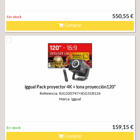
550,55 €
Sin stock
Comprar
iggual Pack proyector 4K + lona proyección120"
Referencia: IGG320747+IGG318126
Marca: iggual
159,15 €
En stock
Comprar