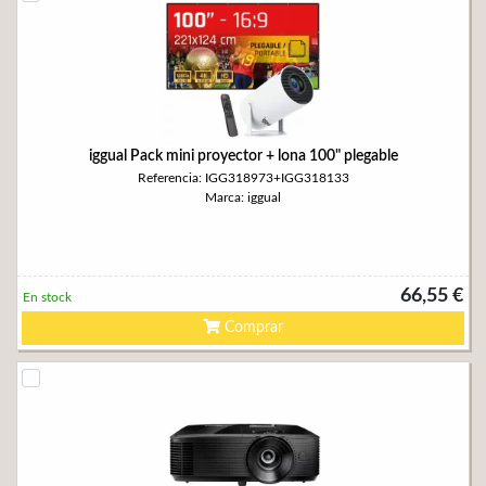
iggual Pack mini proyector + lona 100" plegable
Referencia: IGG318973+IGG318133
Marca: iggual
66,55 €
En stock
Comprar