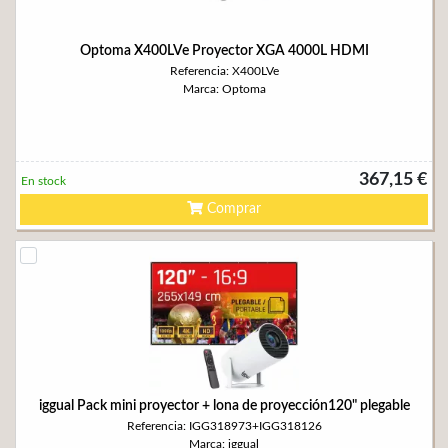
Optoma X400LVe Proyector XGA 4000L HDMI
Referencia: X400LVe
Marca: Optoma
367,15 €
En stock
Comprar
iggual Pack mini proyector + lona de proyección120" plegable
Referencia: IGG318973+IGG318126
Marca: iggual