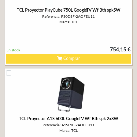
TCL Proyector PlayCube 750L GoogleTV Wf Bth spk5W
Referencia: P30D8F-2AOFEU11
Marca: TCL
754,15 €
En stock
Comprar
TCL Proyector A1S 600L GoogleTV Wf Bth spk 2x8W
Referencia: A1SL5F-2AOFEU11
Marca: TCL