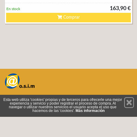
163,90 €
En stock
Comprar
Permanece atento a nuestras novedades y promociones
Esta web utiliza 'cookies' propias y de terceros para ofrecerle una mejor
experiencia y servicio y poder registrar el proceso de compra. Al
Suscríbete
navegar o utilizar nuestros servicios el usuario acepta el uso que
hacemos de las 'cookies'.
Más información
Privacidad
Cómo llegar
Condiciones de Uso