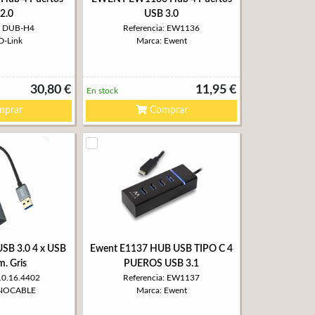
2.0
USB 3.0
a: DUB-H4
Referencia: EW1136
D-Link
Marca: Ewent
30,80 €
11,95 €
En stock
prar
Comprar
SB 3.0 4 x USB
Ewent E1137 HUB USB TIPO C 4
m. Gris
PUEROS USB 3.1
 10.16.4402
Referencia: EW1137
ANOCABLE
Marca: Ewent