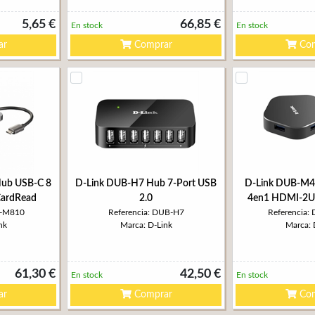
5,65 €
66,85 €
En stock
En stock
ar
Comprar
Com
ub USB-C 8
D-Link DUB-H7 Hub 7-Port USB
D-Link DUB-M4
CardRead
2.0
4en1 HDMI-2U
B-M810
Referencia: DUB-H7
Referencia
nk
Marca: D-Link
Marca: 
61,30 €
42,50 €
En stock
En stock
ar
Comprar
Com