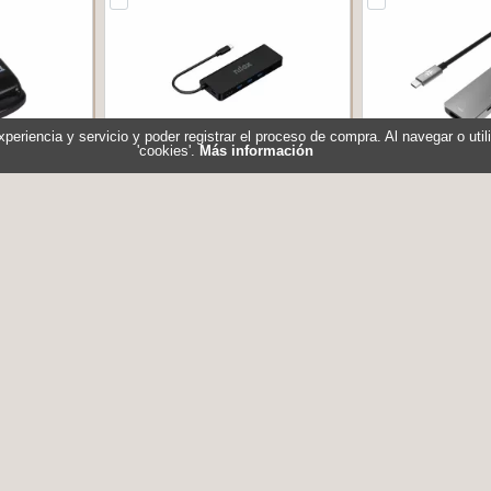
experiencia y servicio y poder registrar el proceso de compra. Al navegar o ut
'cookies'.
Más información
SB 2.0 mini
Nilox Dock Usb c 8 en 1 Negro
Celly HUB C A 
5.3
Referencia: NXDSUSBC04
1TF 1SD - P
Marca: NILOX
319383
Referencia: 
al
Marca: 
7,50 €
50,85 €
En stock
Sin stock
ar
Comprar
Com