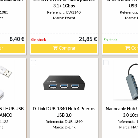
3.1+ 1Gbps
USB 
W1085
Referencia: EW1140
Referenci
nt
Marca: Ewent
Marca: 
8,40 €
21,85 €
Sin stock
En stock
ar
Comprar
Com
NI-HUB USB
D-Link DUB-1340 Hub 4 Puertos
Nanocable Hub U
LANCO
USB 3.0
3.0 10c
W1122
Referencia: DUB-1340
Referencia:
nt
Marca: D-Link
Marca: N