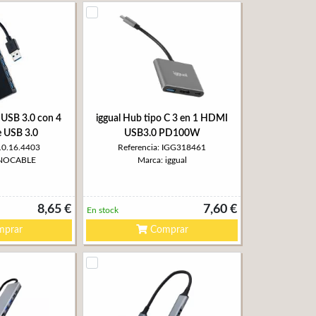
USB 3.0 con 4
iggual Hub tipo C 3 en 1 HDMI
e USB 3.0
USB3.0 PD100W
 10.16.4403
Referencia: IGG318461
ANOCABLE
Marca: iggual
8,65 €
7,60 €
En stock
prar
Comprar