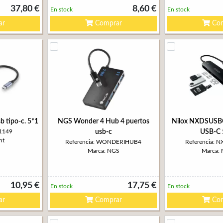
37,80 €
8,60 €
En stock
En stock
ar
Comprar
Com
b tipo-c. 5*1
NGS Wonder 4 Hub 4 puertos
Nilox NXDSUSB
w1149
usb-c
USB-C 
nt
Referencia: WONDERIHUB4
Referencia:
Marca: NGS
Marca:
10,95 €
17,75 €
En stock
En stock
ar
Comprar
Com