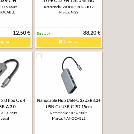
xUSB-C-H
TYPE C 12 EN 1 ALUMINIO
 10.16.4409
Referencia: WONDERDOCK12
ANOCABLE
Marca: NGS
12,50 €
88,20 €
En stock
prar
Comprar
3.0 tipo C x 4
Nanocable Hub USB-C 3xUSB3.0+
SB-A 3.0
USB-C+ USB-C PD 15cm
 IGG319239
Referencia: 10.16.1005
iggual
Marca: NANOCABLE