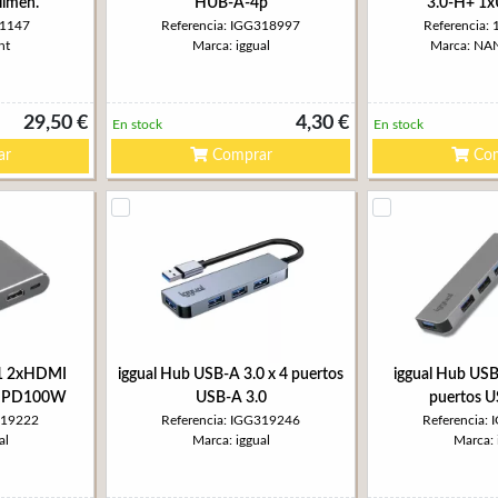
limen.
HUB-A-4p
3.0-H+ 1
W1147
Referencia: IGG318997
Referencia:
nt
Marca: iggual
Marca: N
29,50 €
4,30 €
En stock
En stock
ar
Comprar
Com
 1 2xHDMI
iggual Hub USB-A 3.0 x 4 puertos
iggual Hub USB 
5 PD100W
USB-A 3.0
puertos U
319222
Referencia: IGG319246
Referencia:
al
Marca: iggual
Marca: 