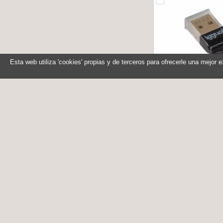
Esta web utiliza 'cookies' propias y de terceros para ofrecerle una mejor 
iggual Adaptador U
Bluetooth 
Referencia: IGG
Marca: iggu
En stock
Compr