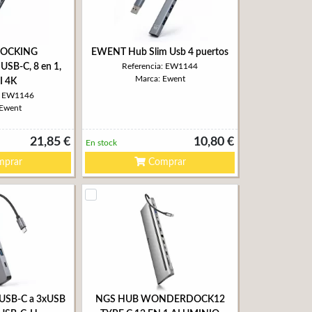
OCKING
EWENT Hub Slim Usb 4 puertos
SB-C, 8 en 1,
Referencia: EW1144
Marca: Ewent
 4K
a: EW1146
 Ewent
21,85 €
10,80 €
En stock
prar
Comprar
USB-C a 3xUSB
NGS HUB WONDERDOCK12