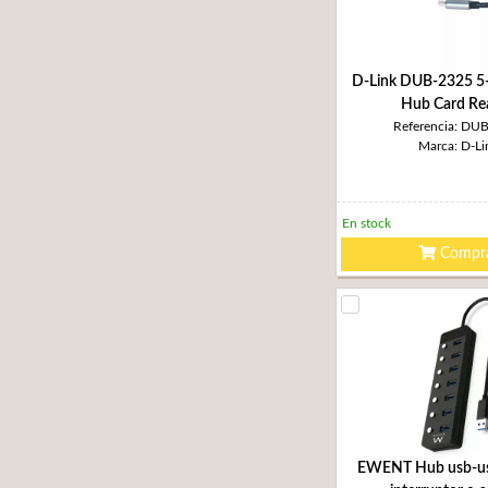
D-Link DUB-2325 5
Hub Card Re
Referencia: DU
Marca: D-Li
En stock
Compr
EWENT Hub usb-us