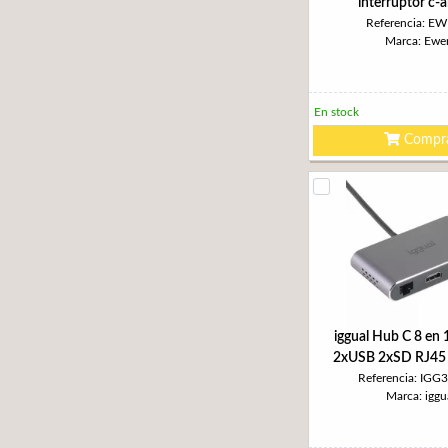
interruptor c-a
Referencia: E
Marca: Ewe
En stock
Compr
iggual Hub C 8 en
2xUSB 2xSD RJ4
Referencia: IGG
Marca: iggu