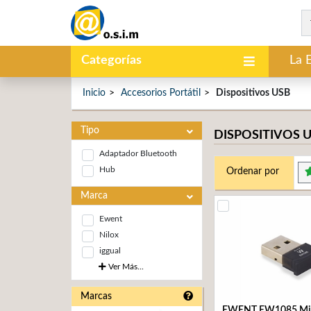
Categorías
La 
Inicio
Accesorios Portátil
Dispositivos USB
Tipo
DISPOSITIVOS 
Adaptador Bluetooth
Hub
Ordenar por
Marca
Ewent
Nilox
iggual
Ver Más...
Marcas
EWENT EW1085 Mini