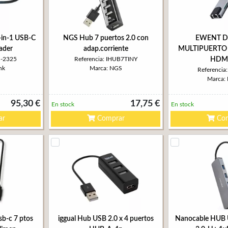
-in-1 USB-C
NGS Hub 7 puertos 2.0 con
EWENT D
ader
adap.corriente
MULTIPUERTO U
B-2325
Referencia: IHUB7TINY
HDMI
nk
Marca: NGS
Referenci
Marca:
95,30 €
17,75 €
En stock
En stock
ar
Comprar
Com
b-c 7 ptos
iggual Hub USB 2.0 x 4 puertos
Nanocable HUB 