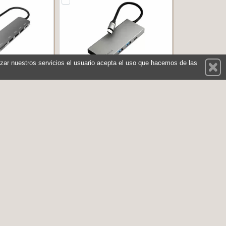
ilizar nuestros servicios el usuario acepta el uso que hacemos de las
3USB 1C 1HDMI
NGS Adaptador Multipuerto USB
LUG & PLAY
C Ultraligero 3.0 PD
PROHUB7IN1SV
Referencia: WONDERDOCKPRO4
Celly
Marca: NGS
33,95 €
22,45 €
En stock
prar
Comprar