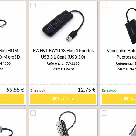
Hub HDMI-
EWENT EW1138 Hub 4 Puertos
Nanocable Hub 
D-MicroSD
USB 3.1 Gen1 (USB 3.0)
Puertos d
B-M530
Referencia: EW1138
Referencia:
nk
Marca: Ewent
Marca: N
59,55 €
12,75 €
Sin stock
En stock
ar
Comprar
Com