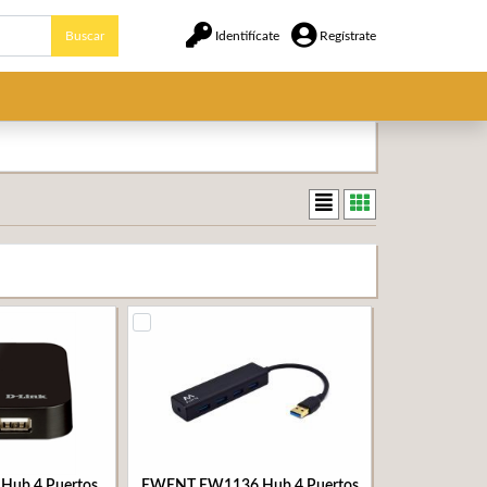
Buscar
Identifícate
Regístrate
Hub 4 Puertos
EWENT EW1136 Hub 4 Puertos