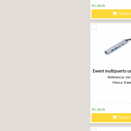
En stock
Compr
Ewent multipuerto us
Referencia: e
Marca: Ewe
En stock
Compr