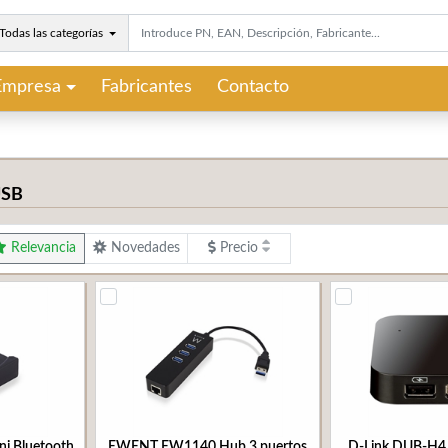
Todas las categorías
Empresa
Fabricantes
Contacto
USB
Relevancia
Novedades
Precio
 Bluetooth
EWENT EW1140 Hub 3 puertos
D-Link DUB-H4 