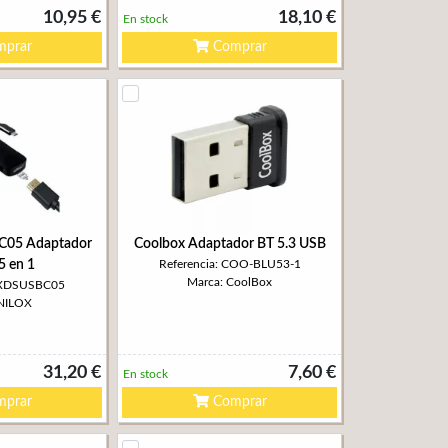
10,95 €
18,10 €
En stock
prar
Comprar
C05 Adaptador
Coolbox Adaptador BT 5.3 USB
5 en 1
Referencia: COO-BLU53-1
Marca: CoolBox
 NXDSUSBC05
 NILOX
31,20 €
7,60 €
En stock
prar
Comprar