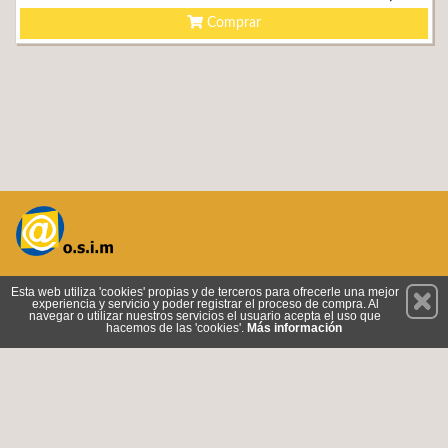
Comprar
Permanece atento a nuestras novedades y promociones
Esta web utiliza 'cookies' propias y de terceros para ofrecerle una mejor
experiencia y servicio y poder registrar el proceso de compra. Al
Suscríbete
navegar o utilizar nuestros servicios el usuario acepta el uso que
hacemos de las 'cookies'.
Más información
Privacidad
Cómo llegar
Condiciones de Uso
Cookies
© 2026 Copyright:
www.tiendaosim.com