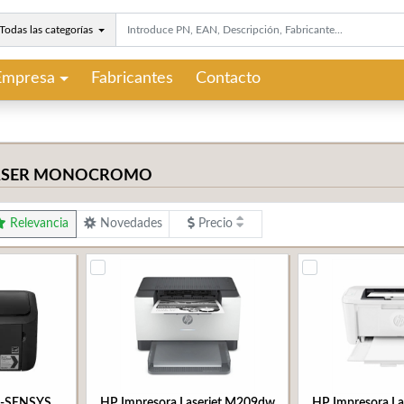
Todas las categorías
Empresa
Fabricantes
Contacto
LÁSER MONOCROMO
Relevancia
Novedades
Precio
 i-SENSYS
HP Impresora Laserjet M209dw
HP Impresora L