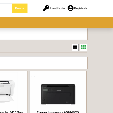
Buscar
Identifícate
Regístrate
aserJet M110w-
Canon Impresora i-SENSYS