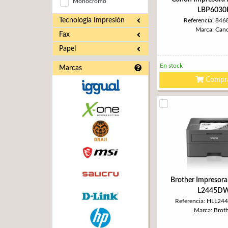
Monocromo
LBP6030
Tecnología Impresión
Referencia: 84
Marca: Can
Fax
Papel
En stock
Marcas
Compr
Brother Impresora
L2445D
Referencia: HLL2
Marca: Brot