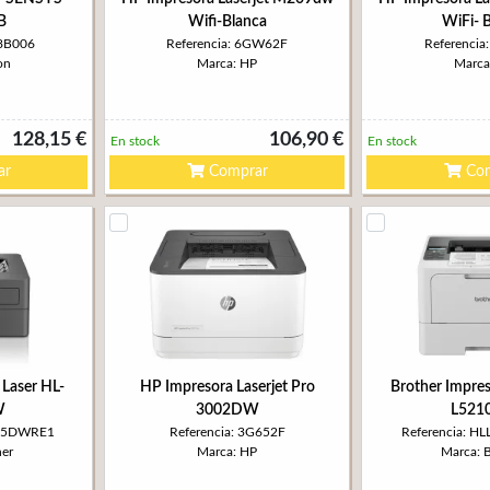
B
Wifi-Blanca
WiFi- 
68B006
Referencia: 6GW62F
Referenci
on
Marca: HP
Marca
128,15 €
106,90 €
En stock
En stock
ar
Comprar
Com
 Laser HL-
HP Impresora Laserjet Pro
Brother Impres
W
3002DW
L521
445DWRE1
Referencia: 3G652F
Referencia: 
her
Marca: HP
Marca: 