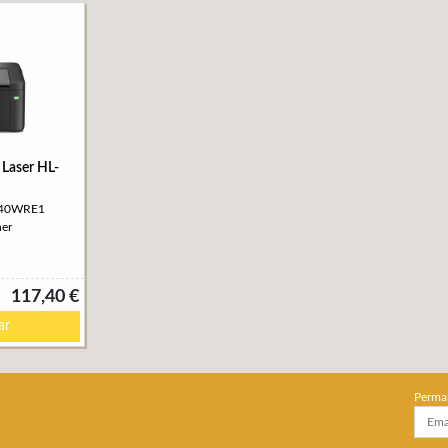
 Laser HL-
1240WRE1
her
117,40 €
ar
Perma