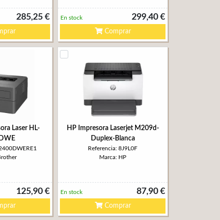
285,25 €
299,40 €
En stock
prar
Comprar
ora Laser HL-
HP Impresora Laserjet M209d-
0DWE
Duplex-Blanca
LL2400DWERE1
Referencia: 8J9L0F
Brother
Marca: HP
125,90 €
87,90 €
En stock
prar
Comprar