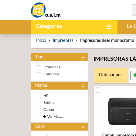
Categorías
La 
Inicio
Impresoras
Impresoras láser monocromo
Tipo
IMPRESORAS 
Profesional
Consumo
Ordenar por
Marca
HP
Brother
Canon
Ver Más...
Color
Canon Impresora