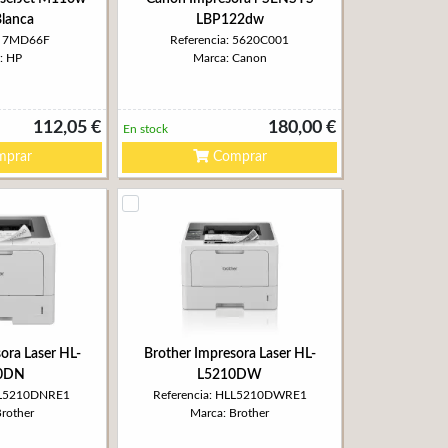
Blanca
LBP122dw
a: 7MD66F
Referencia: 5620C001
: HP
Marca: Canon
112,05 €
180,00 €
En stock
prar
Comprar
ora Laser HL-
Brother Impresora Laser HL-
0DN
L5210DW
HLL5210DNRE1
Referencia: HLL5210DWRE1
Brother
Marca: Brother