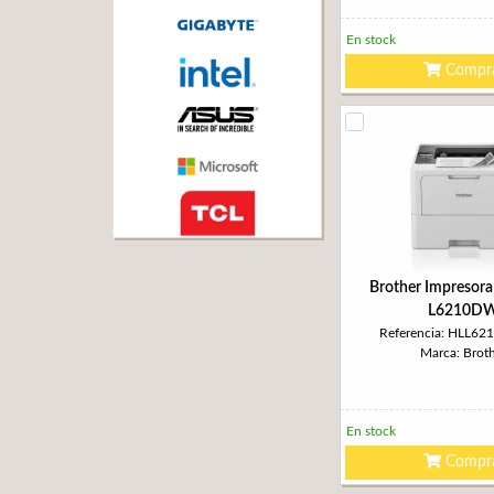
En stock
Compr
Brother Impresora
L6210D
Referencia: HLL6
Marca: Brot
En stock
Compr