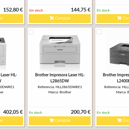
152,80 €
144,75 €
Sin stock
En stock
ar
Comprar
Com
 Laser HL-
Brother Impresora Laser HL-
Brother Impres
W
L2865DW
L240
210DWRE1
Referencia: HLL2865DWRE1
Referencia: H
her
Marca: Brother
Marca: 
402,05 €
200,70 €
En stock
En stock
ar
Comprar
Com