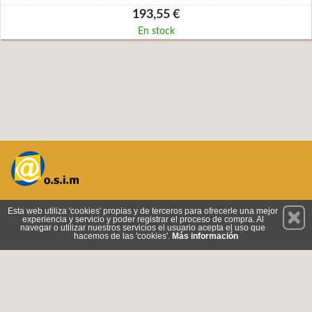
193,55 €
En stock
Permanece atento a nuestras novedades y promociones
Esta web utiliza 'cookies' propias y de terceros para ofrecerle una mejor
experiencia y servicio y poder registrar el proceso de compra. Al
Suscríbete
navegar o utilizar nuestros servicios el usuario acepta el uso que
hacemos de las 'cookies'.
Más información
Privacidad
Cómo llegar
Condiciones de Uso
Cookies