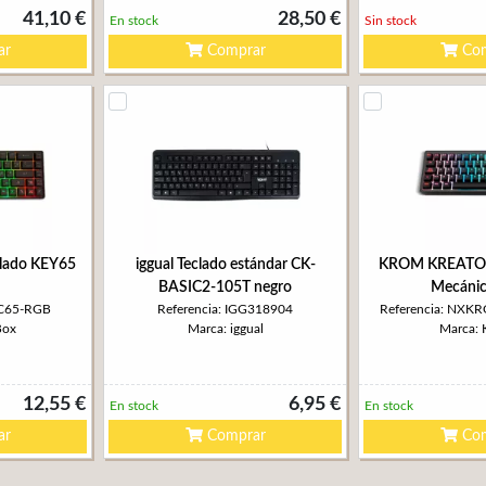
41,10 €
28,50 €
En stock
Sin stock
ar
Comprar
Com
clado KEY65
iggual Teclado estándar CK-
KROM KREATOR 
BASIC2-105T negro
Mecáni
EC65-RGB
Referencia: IGG318904
Referencia: NX
Box
Marca: iggual
Marca:
12,55 €
6,95 €
En stock
En stock
ar
Comprar
Com