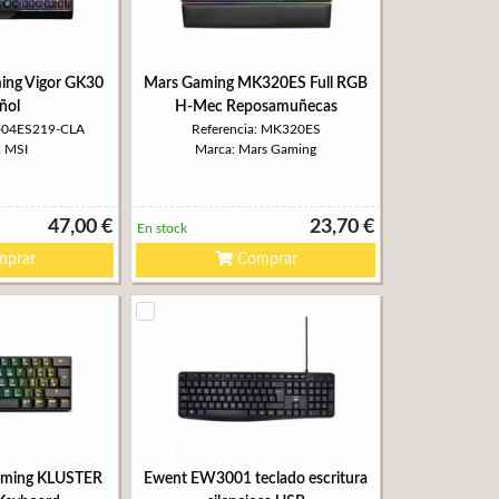
ing Vigor GK30
Mars Gaming MK320ES Full RGB
ñol
H-Mec Reposamuñecas
1-04ES219-CLA
Referencia: MK320ES
: MSI
Marca: Mars Gaming
47,00 €
23,70 €
En stock
prar
Comprar
aming KLUSTER
Ewent EW3001 teclado escritura