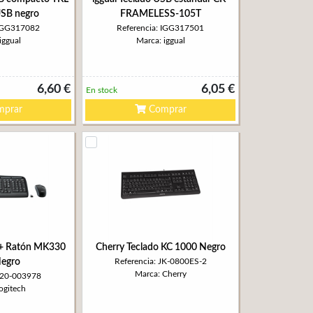
USB negro
FRAMELESS-105T
 IGG317082
Referencia: IGG317501
iggual
Marca: iggual
6,60 €
6,05 €
En stock
prar
Comprar
o+ Ratón MK330
Cherry Teclado KC 1000 Negro
egro
Referencia: JK-0800ES-2
Marca: Cherry
 920-003978
ogitech