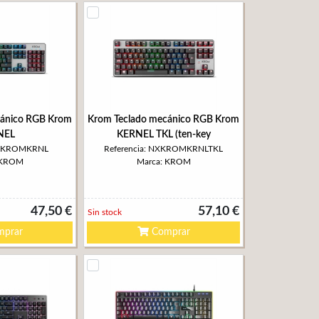
cánico RGB Krom
Krom Teclado mecánico RGB Krom
NEL
KERNEL TKL (ten-key
 NXKROMKRNL
Referencia: NXKROMKRNLTKL
 KROM
Marca: KROM
47,50 €
57,10 €
Sin stock
prar
Comprar