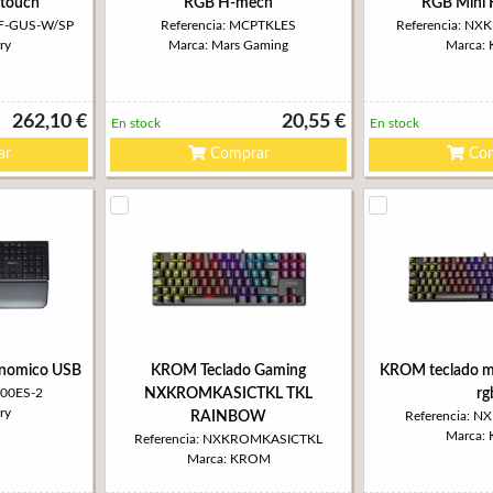
 touch
RGB H-mech
RGB Mini 
2F-GUS-W/SP
Referencia: MCPTKLES
Referencia: N
ry
Marca: Mars Gaming
Marca:
262,10 €
20,55 €
En stock
En stock
ar
Comprar
Com
onomico USB
KROM Teclado Gaming
KROM teclado m
500ES-2
NXKROMKASICTKL TKL
rg
ry
RAINBOW
Referencia: 
Marca:
Referencia: NXKROMKASICTKL
Marca: KROM