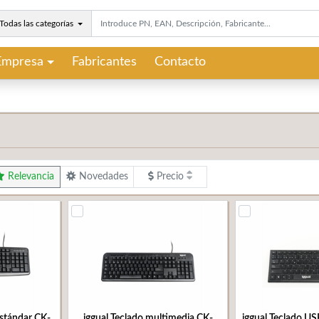
Todas las categorías
Empresa
Fabricantes
Contacto
Relevancia
Novedades
Precio
estándar CK-
iggual Teclado multimedia CK-
iggual Teclado U