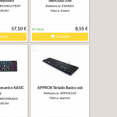
Keyboard
silenciosa USB
XKROMKLSTRSP
Referencia: EW3001
 KROM
Marca: Ewent
57,10 €
8,55 €
En stock
prar
Comprar
ecanico KASIC
APPROX Teclado Basico usb
b
Referencia: APPMX220
Marca: approx!
NXKROMKASIC
 KROM