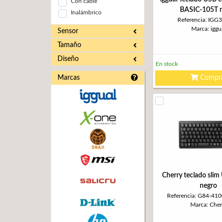
Con cable
BASIC-105T 
Inalámbrico
Referencia: IGG
Marca: iggu
Sensor
Tamaño
Diseño
En stock
Marcas
Compr
Cherry teclado sli
negro
Referencia: G84-4
Marca: Cher