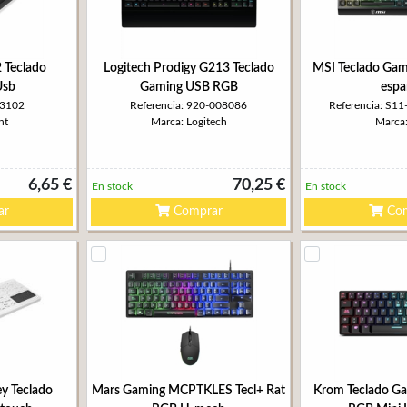
Teclado
Logitech Prodigy G213 Teclado
MSI Teclado Gam
Usb
Gaming USB RGB
espa
W3102
Referencia: 920-008086
Referencia: S1
nt
Marca: Logitech
Marca
6,65 €
70,25 €
En stock
En stock
ar
Comprar
Com
y Teclado
Mars Gaming MCPTKLES Tecl+ Rat
Krom Teclado G