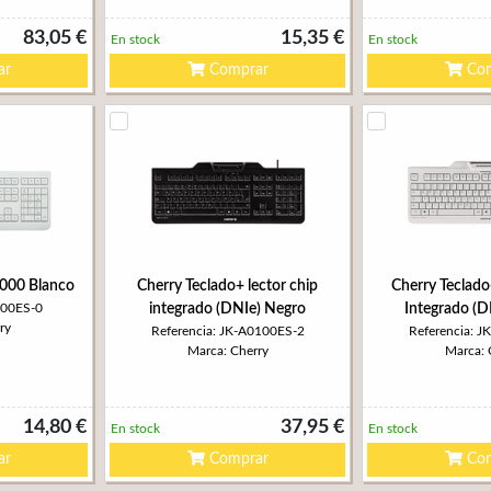
83,05 €
15,35 €
En stock
En stock
ar
Comprar
Com
1000 Blanco
Cherry Teclado+ lector chip
Cherry Teclado
800ES-0
integrado (DNIe) Negro
Integrado (D
ry
Referencia: JK-A0100ES-2
Referencia: 
Marca: Cherry
Marca: 
14,80 €
37,95 €
En stock
En stock
ar
Comprar
Com