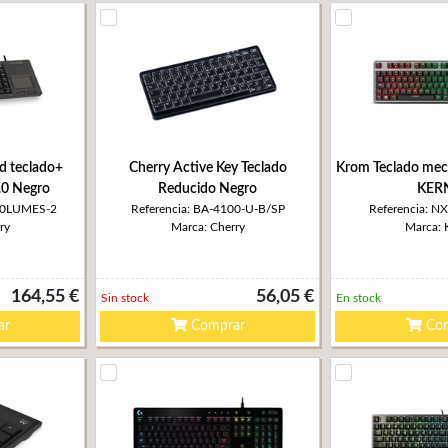
d teclado+
Cherry Active Key Teclado
Krom Teclado me
.0 Negro
Reducido Negro
KER
500LUMES-2
Referencia: BA-4100-U-B/SP
Referencia:
ry
Marca: Cherry
Marca:
164,55 €
56,05 €
Sin stock
En stock
ar
Comprar
Com