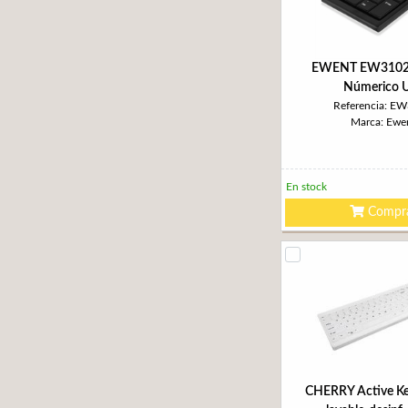
EWENT EW3102 
Númerico 
Referencia: E
Marca: Ewe
En stock
Compr
CHERRY Active Ke