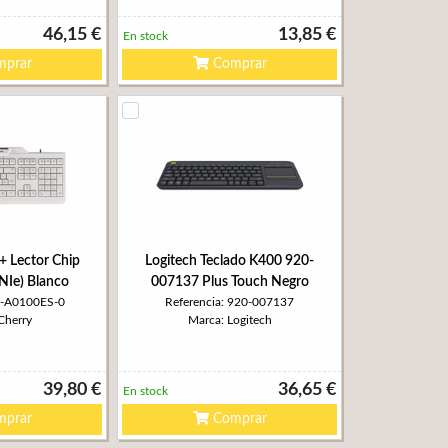
46,15 €
13,85 €
En stock
prar
Comprar
+ Lector Chip
Logitech Teclado K400 920-
NIe) Blanco
007137 Plus Touch Negro
JK-A0100ES-0
Referencia: 920-007137
Cherry
Marca: Logitech
39,80 €
36,65 €
En stock
prar
Comprar