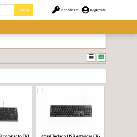
Buscar
Identifícate
Regístrate
SB compacto TKL
iggual Teclado USB estándar CK-