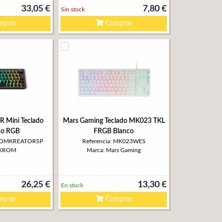
33,05 €
7,80 €
Sin stock
prar
Comprar
Mini Teclado
Mars Gaming Teclado MK023 TKL
co RGB
FRGB Blanco
KROMKREATORSP
Referencia: MK023WES
 KROM
Marca: Mars Gaming
26,25 €
13,30 €
En stock
prar
Comprar