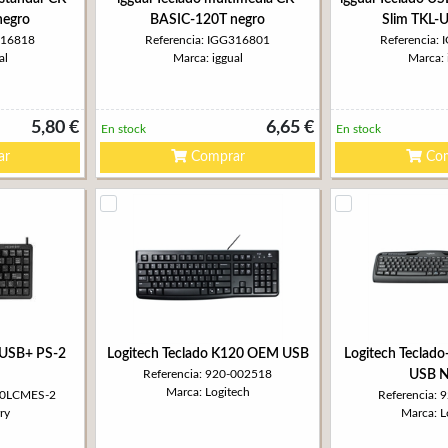
negro
BASIC-120T negro
Slim TKL-
316818
Referencia: IGG316801
Referencia:
al
Marca: iggual
Marca: 
5,80 €
6,65 €
En stock
En stock
ar
Comprar
Com
m USB+ PS-2
Logitech Teclado K120 OEM USB
Logitech Teclad
Referencia: 920-002518
USB N
Marca: Logitech
100LCMES-2
Referencia:
ry
Marca: L