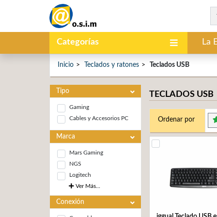
Categorías
La 
Inicio
Teclados y ratones
Teclados USB
Tipo
TECLADOS USB
Gaming
Cables y Accesorios PC
Ordenar por
Marca
Mars Gaming
NGS
Logitech
Ver Más...
Conexión
iggual Teclado USB 